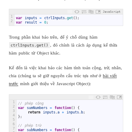
JavaScript
1
var
inputs
=
ctrlInputs
.
get
(
)
;
2
var
result
=
0
;
Trong phần khai báo trên, để ý chỗ dùng hàm
, đó chính là cách áp dụng kế thừa
ctrlInputs.get()
hàm public từ Object khác.
Kế đến là việc khai báo các hàm tính toán cộng, trừ, nhân,
chia (chúng ta sẽ giữ nguyên cấu trúc tựa như ở
bài viết
trước
mình giới thiệu về Javascript Object):
1
// phép cộng
2
var
sumNumbers
=
function
(
)
{
3
return
inputs
.
a
+
inputs
.
b
;
4
}
;
5
6
// phép trừ
7
var
subNumbers
=
function
(
)
{