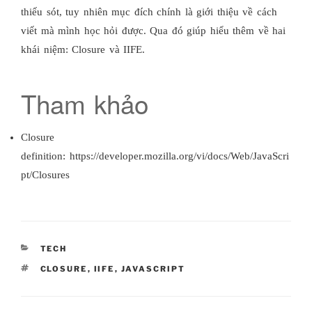
thiếu sót, tuy nhiên mục đích chính là giới thiệu về cách
viết mà mình học hỏi được. Qua đó giúp hiểu thêm về hai
khái niệm: Closure và IIFE.
Tham khảo
Closure
definition: https://developer.mozilla.org/vi/docs/Web/JavaScri
pt/Closures
CATEGORIES
TECH
TAGS
CLOSURE
,
IIFE
,
JAVASCRIPT