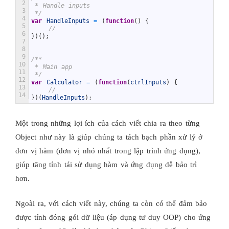
2
 * Handle inputs
3
 */
4
var
HandleInputs
=
(
function
(
)
{
5
//
6
}
)
(
)
;
7
8
9
/**
10
 * Main app
11
 */
12
var
Calculator
=
(
function
(
ctrlInputs
)
{
13
//
14
}
)
(
HandleInputs
)
;
Một trong những lợi ích của cách viết chia ra theo từng
Object như này là giúp chúng ta tách bạch phần xử lý ở
đơn vị hàm (đơn vị nhỏ nhất trong lập trình ứng dụng),
giúp tăng tính tái sử dụng hàm và ứng dụng dễ bảo trì
hơn.
Ngoài ra, với cách viết này, chúng ta còn có thể đảm bảo
được tính đóng gói dữ liệu (áp dụng tư duy OOP) cho ứng