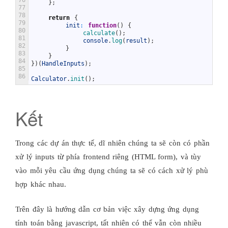
}
;
77
78
return
{
79
init
:
function
(
)
{
80
calculate
(
)
;
81
console
.
log
(
result
)
;
82
}
83
}
84
}
)
(
HandleInputs
)
;
85
86
Calculator
.
init
(
)
;
Kết
Trong các dự án thực tế, dĩ nhiên chúng ta sẽ còn có phần
xử lý inputs từ phía frontend riêng (HTML form), và tùy
vào mỗi yêu cầu ứng dụng chúng ta sẽ có cách xử lý phù
hợp khác nhau.
Trên đây là hướng dẫn cơ bản việc xây dựng ứng dụng
tính toán bằng javascript, tất nhiên có thể vẫn còn nhiều