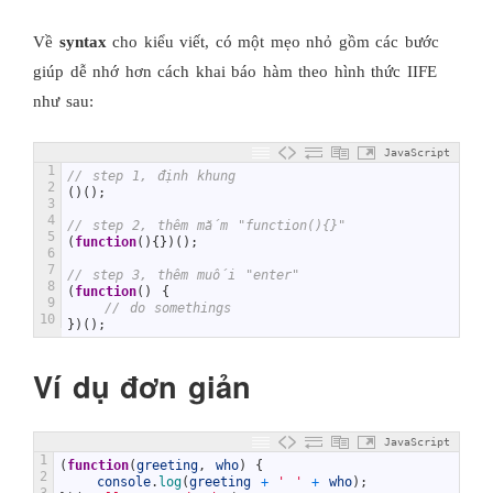
Về
syntax
cho kiểu viết, có một mẹo nhỏ gồm các bước
giúp dễ nhớ hơn cách khai báo hàm theo hình thức IIFE
như sau:
JavaScript
1
// step 1, định khung
2
(
)
(
)
;
3
4
// step 2, thêm mắm "function(){}"
5
(
function
(
)
{
}
)
(
)
;
6
7
// step 3, thêm muối "enter"
8
(
function
(
)
{
9
// do somethings
10
}
)
(
)
;
Ví dụ đơn giản
JavaScript
1
(
function
(
greeting
,
who
)
{
2
console
.
log
(
greeting
+
' '
+
who
)
;