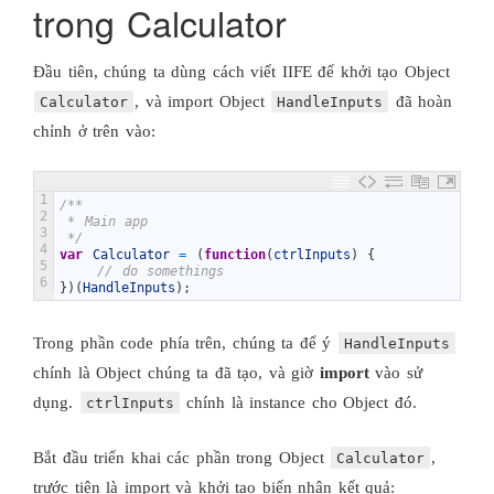
trong Calculator
Đầu tiên, chúng ta dùng cách viết IIFE để khởi tạo Object
, và import Object
đã hoàn
Calculator
HandleInputs
chỉnh ở trên vào:
1
/**
2
 * Main app
3
 */
4
var
Calculator
=
(
function
(
ctrlInputs
)
{
5
// do somethings
6
}
)
(
HandleInputs
)
;
Trong phần code phía trên, chúng ta để ý
HandleInputs
chính là Object chúng ta đã tạo, và giờ
import
vào sử
dụng.
chính là instance cho Object đó.
ctrlInputs
Bắt đầu triển khai các phần trong Object
,
Calculator
trước tiên là import và khởi tạo biến nhận kết quả: