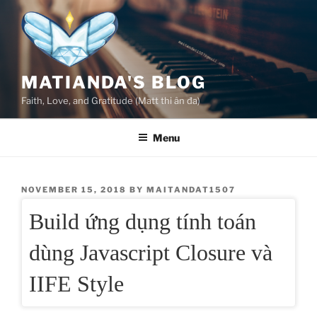
Skip
to
content
MATIANDA'S BLOG
Faith, Love, and Gratitude (Matt thi ân đa)
Menu
POSTED
NOVEMBER 15, 2018
BY
MAITANDAT1507
ON
Build ứng dụng tính toán
dùng Javascript Closure và
IIFE Style