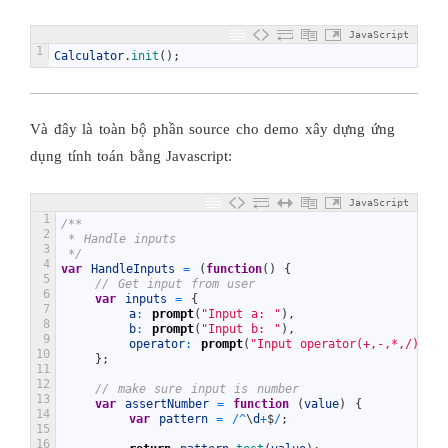
JavaScript
1
Calculator
.
init
(
)
;
Và đây là toàn bộ phần source cho demo xây dựng ứng
dụng tính toán bằng Javascript:
JavaScript
1
/**
2
 * Handle inputs
3
 */
4
var
HandleInputs
=
(
function
(
)
{
5
// Get input from user
6
var
inputs
=
{
7
a
:
prompt
(
"Input a: "
)
,
8
b
:
prompt
(
"Input b: "
)
,
9
operator
:
prompt
(
"Input operator(+,-,*,/): "
10
}
;
11
12
// make sure input is number
13
var
assertNumber
=
function
(
value
)
{
14
var
pattern
=
/
^
\
d
+
$
/
;
15
16