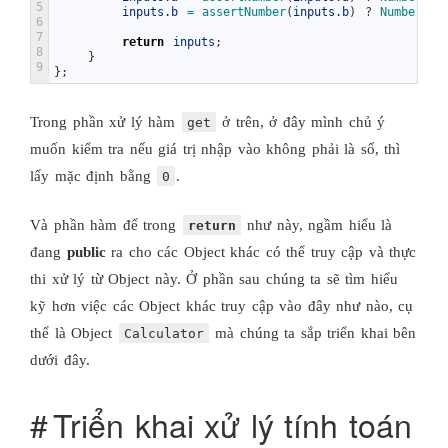
5
inputs
.
b
=
assertNumber
(
inputs
.
b
)
?
Number
(
in
6
7
return
inputs
;
8
}
9
}
;
Trong phần xử lý hàm
ở trên, ở đây mình chủ ý
get
muốn kiểm tra nếu giá trị nhập vào không phải là số, thì
lấy mặc định bằng
.
0
Và phần hàm để trong
như này, ngầm hiểu là
return
đang
public
ra cho các Object khác có thể truy cập và thực
thi xử lý từ Object này. Ở phần sau chúng ta sẽ tìm hiểu
kỹ hơn việc các Object khác truy cập vào đây như nào, cụ
thể là Object
mà chúng ta sắp triển khai bên
Calculator
dưới đây.
Triển khai xử lý tính toán