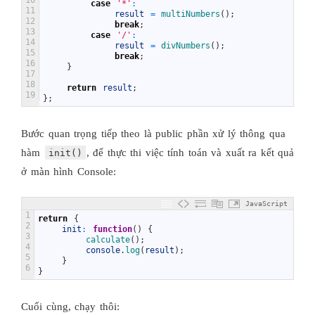
case
'*'
:
11
result
=
multiNumbers
(
)
;
12
break
;
13
case
'/'
:
14
result
=
divNumbers
(
)
;
15
break
;
16
}
17
18
return
result
;
19
}
;
Bước quan trọng tiếp theo là public phần xử lý thông qua
hàm
, để thực thi việc tính toán và xuất ra kết quả
init()
ở màn hình Console:
JavaScript
1
return
{
2
init
:
function
(
)
{
3
calculate
(
)
;
4
console
.
log
(
result
)
;
5
}
6
}
Cuối cùng, chạy thôi: