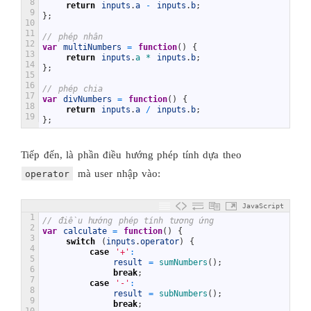
8
return
inputs
.
a
-
inputs
.
b
;
9
}
;
10
11
// phép nhân
12
var
multiNumbers
=
function
(
)
{
13
return
inputs
.
a *
inputs
.
b
;
14
}
;
15
16
// phép chia
17
var
divNumbers
=
function
(
)
{
18
return
inputs
.
a
/
inputs
.
b
;
19
}
;
Tiếp đến, là phần điều hướng phép tính dựa theo
mà user nhập vào:
operator
JavaScript
1
// điều hướng phép tính tương ứng
2
var
calculate
=
function
(
)
{
3
switch
(
inputs
.
operator
)
{
4
case
'+'
:
5
result
=
sumNumbers
(
)
;
6
break
;
7
case
'-'
:
8
result
=
subNumbers
(
)
;
9
break
;
10