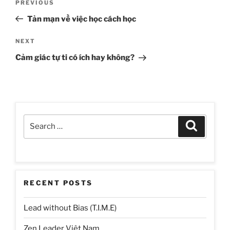
Previous
PREVIOUS
navigation
Post
Tản mạn về việc học cách học
Next
NEXT
Post
Cảm giác tự ti có ích hay không?
Search
Search
for:
RECENT POSTS
Lead without Bias (T.I.M.E)
Zen Leader Việt Nam