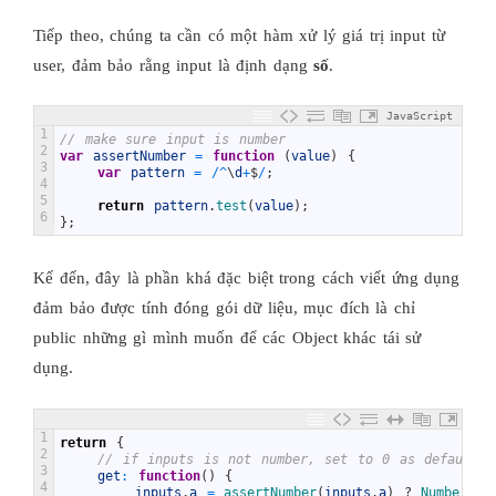
Tiếp theo, chúng ta cần có một hàm xử lý giá trị input từ
user, đảm bảo rằng input là định dạng
số
.
JavaScript
1
// make sure input is number
2
var
assertNumber
=
function
(
value
)
{
3
var
pattern
=
/
^
\
d
+
$
/
;
4
5
return
pattern
.
test
(
value
)
;
6
}
;
Kế đến, đây là phần khá đặc biệt trong cách viết ứng dụng
đảm bảo được tính đóng gói dữ liệu, mục đích là chỉ
public những gì mình muốn để các Object khác tái sử
dụng.
1
return
{
2
// if inputs is not number, set to 0 as default v
3
get
:
function
(
)
{
4
inputs
.
a
=
assertNumber
(
inputs
.
a
)
?
Number
(
in