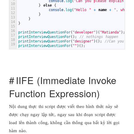
console
.
log
(
"Can you please explain abo
10
}
else
{
11
console
.
log
(
"Hello "
+
name
+
", what d
12
}
13
}
14
}
15
16
printInterviewQuestionFor
(
"developer"
)
(
"Matianda"
)
;
//
17
printInterviewQuestionFor
(
)
;
// nothings happen
18
printInterviewQuestionFor
(
"designer"
)
(
)
;
//Can you ple
19
printInterviewQuestionFor
(
""
)
(
)
;
IIFE (Immediate Invoke
Function Expression)
Nội dung thực thi script được viết theo hình thức này sẽ
được chạy ngay lập tức, ngay sau khi đoạn script được
load lên thành công, không cần thông qua bất kỳ lời gọi
hàm nào.