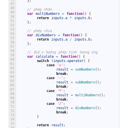
}
;
47
48
// phép nhân
49
var
multiNumbers
=
function
(
)
{
50
return
inputs
.
a
*
inputs
.
b
;
51
}
;
52
53
// phép chia
54
var
divNumbers
=
function
(
)
{
55
return
inputs
.
a
/
inputs
.
b
;
56
}
;
57
58
// điều hướng phép tính tương ứng
59
var
calculate
=
function
(
)
{
60
switch
(
inputs
.
operator
)
{
61
case
'+'
:
62
result
=
sumNumbers
(
)
;
63
break
;
64
case
'-'
:
65
result
=
subNumbers
(
)
;
66
break
;
67
case
'*'
:
68
result
=
multiNumbers
(
)
;
69
break
;
70
case
'/'
:
71
result
=
divNumbers
(
)
;
72
break
;
73
}
74
75
return
result
;
76