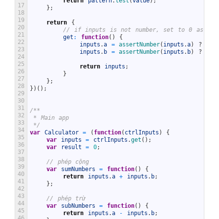
return
pattern
.
test
(
value
)
;
17
}
;
18
19
return
{
20
// if inputs is not number, set to 0 as def
21
get
:
function
(
)
{
22
inputs
.
a
=
assertNumber
(
inputs
.
a
)
?
Num
23
inputs
.
b
=
assertNumber
(
inputs
.
b
)
?
Num
24
25
return
inputs
;
26
}
27
}
;
28
}
)
(
)
;
29
30
31
/**
32
 * Main app
33
 */
34
var
Calculator
=
(
function
(
ctrlInputs
)
{
35
var
inputs
=
ctrlInputs
.
get
(
)
;
36
var
result
=
0
;
37
38
// phép cộng
39
var
sumNumbers
=
function
(
)
{
40
return
inputs
.
a
+
inputs
.
b
;
41
}
;
42
43
// phép trừ
44
var
subNumbers
=
function
(
)
{
45
return
inputs
.
a
-
inputs
.
b
;
46