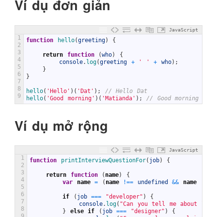
Ví dụ đơn giản
JavaScript
1
function
hello
(
greeting
)
{
2
3
return
function
(
who
)
{
4
console
.
log
(
greeting
+
' '
+
who
)
;
5
}
6
}
7
8
hello
(
'Hello'
)
(
'Dat'
)
;
// Hello Dat
9
hello
(
'Good morning'
)
(
'Matianda'
)
;
// Good morning Mati
Ví dụ mở rộng
JavaScript
1
function
printInterviewQuestionFor
(
job
)
{
2
3
return
function
(
name
)
{
4
var
name
=
(
name
!==
undefined
&&
name
!=
"
5
6
if
(
job
===
"developer"
)
{
7
console
.
log
(
"Can you tell me about late
8
}
else
if
(
job
===
"designer"
)
{
9