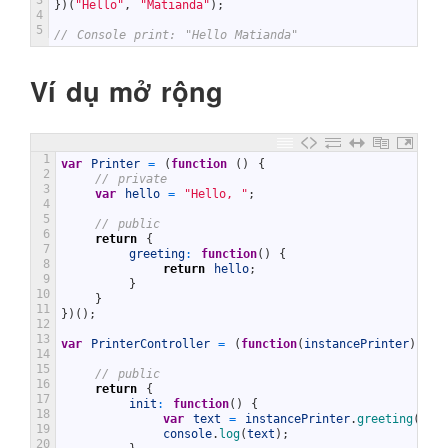
3
}
)
(
"Hello"
,
"Matianda"
)
;
4
5
// Console print: "Hello Matianda"
Ví dụ mở rộng
1
var
Printer
=
(
function
(
)
{
2
// private
3
var
hello
=
"Hello, "
;
4
5
// public
6
return
{
7
greeting
:
function
(
)
{
8
return
hello
;
9
}
10
}
11
}
)
(
)
;
12
13
var
PrinterController
=
(
function
(
instancePrinter
)
{
14
15
// public
16
return
{
17
init
:
function
(
)
{
18
var
text
=
instancePrinter
.
greeting
(
)
+
19
console
.
log
(
text
)
;
20