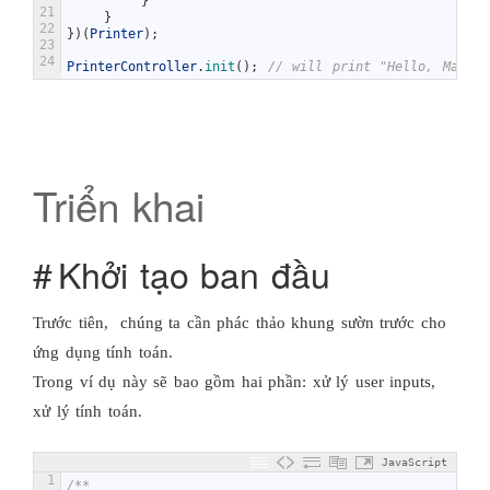
}
21
}
22
}
)
(
Printer
)
;
23
24
PrinterController
.
init
(
)
;
// will print "Hello, Matian
Triển khai
Khởi tạo ban đầu
Trước tiên, chúng ta cần phác thảo khung sườn trước cho
ứng dụng tính toán.
Trong ví dụ này sẽ bao gồm hai phần: xử lý user inputs,
xử lý tính toán.
JavaScript
1
/**