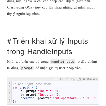
dụng nữa, nghĩa là chỉ cho phép các Object (hiểu như
Class trong OOP) truy cập lẫn nhau những gì mình muốn,
tùy ý người lập trình.
Triển khai xử lý Inputs
trong HandleInputs
Khởi tạo biến cục bộ trong
,
ở đây chúng
HandleInputs
ta dùng
để nhận giá trị user nhập vào:
prompt
JavaScript
1
// Get input from user
2
var
inputs
=
{
3
a
:
prompt
(
"Input a: "
)
,
4
b
:
prompt
(
"Input b: "
)
,
5
operator
:
prompt
(
"Input operator(+,-,*,/): "
)
,
6
}
;