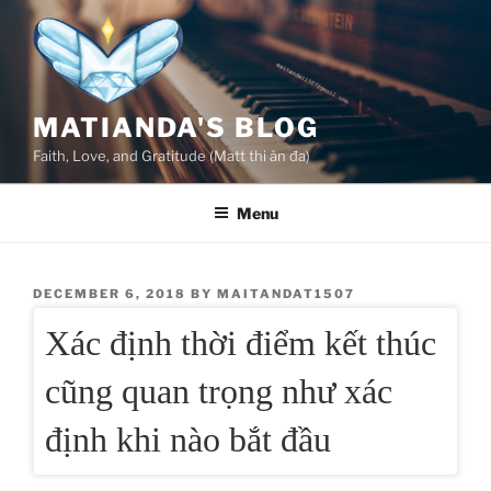
Skip
to
content
MATIANDA'S BLOG
Faith, Love, and Gratitude (Matt thi ân đa)
Menu
POSTED
DECEMBER 6, 2018
BY
MAITANDAT1507
ON
Xác định thời điểm kết thúc
cũng quan trọng như xác
định khi nào bắt đầu