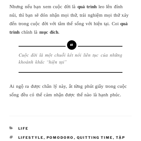
Nhưng nếu bạn xem cuộc đời là
quá trình
leo lên đỉnh
núi, thì bạn sẽ đón nhận mọi thứ, trải nghiệm mọi thứ xảy
đến trong cuộc đời với tâm thế sống với hiện tại. Coi
quá
trình
chính là
mục đích
.
Cuộc đời là một chuỗi kết nối liên tục của những
khoảnh khắc “hiện tại”
Ai ngộ ra được chân lý này, ắt từng phút giây trong cuộc
sống đều có thể cảm nhận được thế nào là hạnh phúc.
CATEGORIES
LIFE
TAGS
LIFESTYLE
,
POMODORO
,
QUITTING TIME
,
TẬP