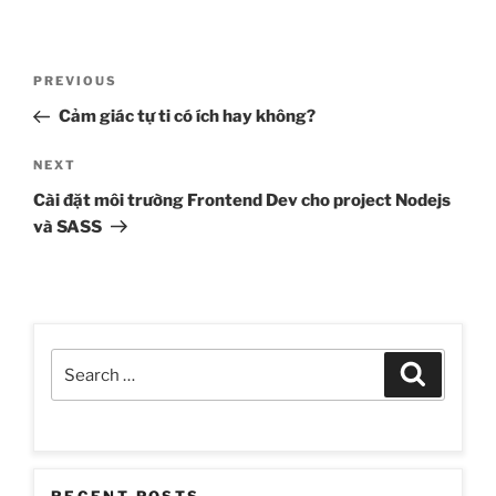
Post
Previous
PREVIOUS
navigation
Post
Cảm giác tự ti có ích hay không?
Next
NEXT
Post
Cài đặt môi trường Frontend Dev cho project Nodejs
và SASS
Search
Search
for: