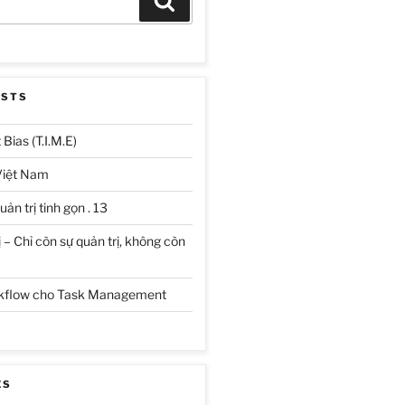
Search
OSTS
Bias (T.I.M.E)
Việt Nam
ản trị tinh gọn . 13
 – Chỉ còn sự quản trị, không còn
rkflow cho Task Management
ES