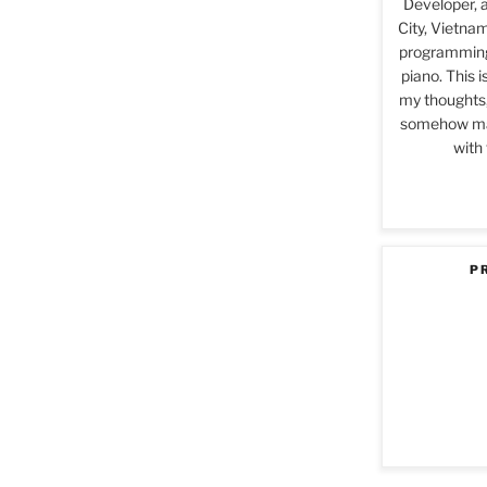
Developer, 
City, Vietna
programming,
piano. This 
my thoughts,
somehow may
with 
P