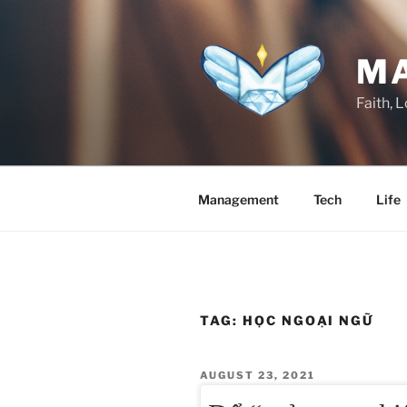
Skip
to
content
MA
Faith, L
Management
Tech
Life
TAG:
HỌC NGOẠI NGỮ
POSTED
AUGUST 23, 2021
ON