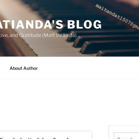
TIANDA'S BLOG
ove, and Gratitude (Matt thi ân đa)
About Author
Search