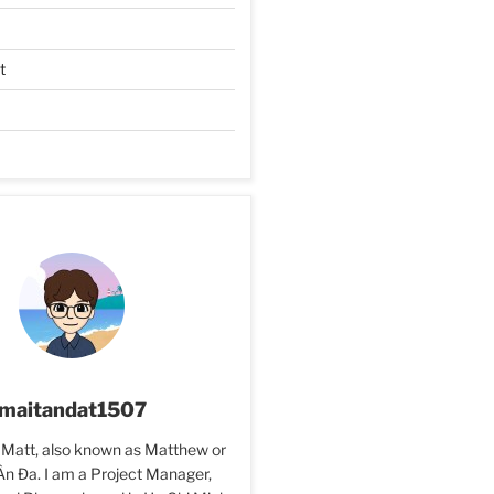
t
maitandat1507
 Matt, also known as Matthew or
Ân Đa. I am a Project Manager,