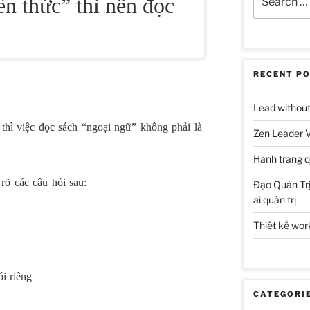
n thức” thì nên đọc
for:
RECENT P
Lead without 
thì việc đọc sách “ngoại ngữ” không phải là
Zen Leader 
Hành trang qu
rõ các câu hỏi sau:
Đạo Quản Trị
ai quản trị
Thiết kế wo
i riêng
CATEGORI