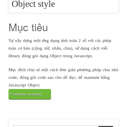
Object style
Mục tiêu
Tự xây dựng một ứng dụng tính toán 2 số với các phép
toán cơ bản (cộng, trừ, nhân, chia), sử dụng cách viết
library đóng gói dạng Object trong Javascript.
Mục đích chia sẻ một cách đơn giản phương pháp chia nhỏ
code, đóng gói code sao cho dễ đọc, dễ maintain bằng
Javascript Object.
“Build
Continue reading
ứng
dụng
tính
toán