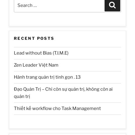
Search
Search
nhỏ
for:
bằng
Javascript
theo
Object
RECENT POSTS
style”
Lead without Bias (T.I.M.E)
Zen Leader Việt Nam
Hành trang quản trị tinh gọn . 13
Đạo Quản Trị – Chỉ còn sự quản trị, không còn ai
quản trị
Thiết kế workflow cho Task Management