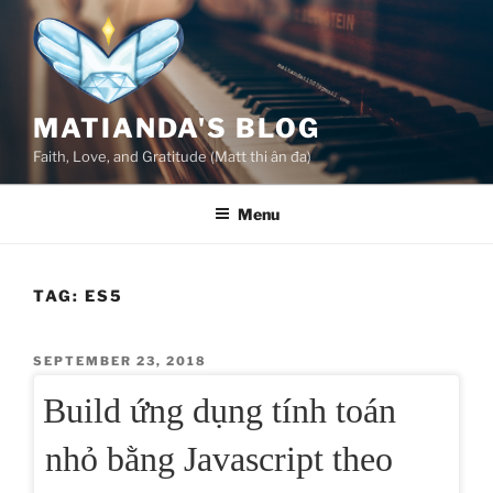
Skip
to
content
MATIANDA'S BLOG
Faith, Love, and Gratitude (Matt thi ân đa)
Menu
TAG:
ES5
POSTED
SEPTEMBER 23, 2018
ON
Build ứng dụng tính toán
nhỏ bằng Javascript theo